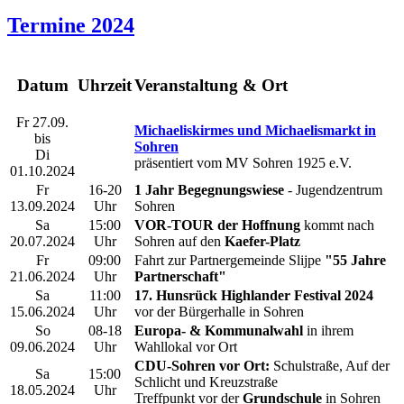
Termine 2024
Datum
Uhrzeit
Veranstaltung & Ort
Fr 27.09.
Michaeliskirmes und Michaelismarkt in
bis
Sohren
Di
präsentiert vom MV Sohren 1925 e.V.
01.10.2024
Fr
16-20
1 Jahr Begegnungswiese
- Jugendzentrum
13.09.2024
Uhr
Sohren
Sa
15:00
VOR-TOUR der Hoffnung
kommt nach
20.07.2024
Uhr
Sohren auf den
Kaefer-Platz
Fr
09:00
Fahrt zur Partnergemeinde Slijpe
"55 Jahre
21.06.2024
Uhr
Partnerschaft"
Sa
11:00
17. Hunsrück Highlander Festival 2024
15.06.2024
Uhr
vor der Bürgerhalle in Sohren
So
08-18
Europa- & Kommunalwahl
in ihrem
09.06.2024
Uhr
Wahllokal vor Ort
CDU-Sohren vor Ort:
Schulstraße, Auf der
Sa
15:00
Schlicht und Kreuzstraße
18.05.2024
Uhr
Treffpunkt vor der
Grundschule
in Sohren