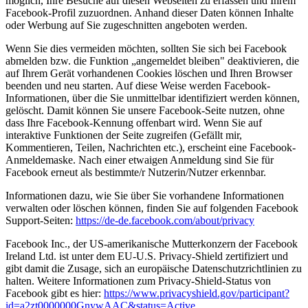
möglich, Ihre Besuche auf diesen Webseiten zu erfassen und Ihrem
Facebook-Profil zuzuordnen. Anhand dieser Daten können Inhalte
oder Werbung auf Sie zugeschnitten angeboten werden.
Wenn Sie dies vermeiden möchten, sollten Sie sich bei Facebook
abmelden bzw. die Funktion „angemeldet bleiben" deaktivieren, die
auf Ihrem Gerät vorhandenen Cookies löschen und Ihren Browser
beenden und neu starten. Auf diese Weise werden Facebook-
Informationen, über die Sie unmittelbar identifiziert werden können,
gelöscht. Damit können Sie unsere Facebook-Seite nutzen, ohne
dass Ihre Facebook-Kennung offenbart wird. Wenn Sie auf
interaktive Funktionen der Seite zugreifen (Gefällt mir,
Kommentieren, Teilen, Nachrichten etc.), erscheint eine Facebook-
Anmeldemaske. Nach einer etwaigen Anmeldung sind Sie für
Facebook erneut als bestimmte/r Nutzerin/Nutzer erkennbar.
Informationen dazu, wie Sie über Sie vorhandene Informationen
verwalten oder löschen können, finden Sie auf folgenden Facebook
Support-Seiten:
https://de-de.facebook.com/about/privacy
Facebook Inc., der US-amerikanische Mutterkonzern der Facebook
Ireland Ltd. ist unter dem EU-U.S. Privacy-Shield zertifiziert und
gibt damit die Zusage, sich an europäische Datenschutzrichtlinien zu
halten. Weitere Informationen zum Privacy-Shield-Status von
Facebook gibt es hier:
https://www.privacyshield.gov/participant?
id=a2zt0000000GnywAAC&status=Active
.