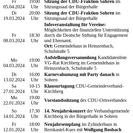
Fr
19:00
Sitzung der CDU-Fraktion Sohren
im
05.04.2024
Uhr
Sitzungssaal der Bürgerhalle
Di
20:00
Sitzung der CDU-Fraktion Sohren
im
19.03.2024
Uhr
Sitzungssaal der Bürgerhalle
Infoveranstaltung für Vereine:
Möglichkeiten der finanziellen Unterstützung
Fr
18:30
durch die Deutsche Stiftung für Engagement
08.03.2024
Uhr
und Ehrenamt.
Ort:
Gemeindehaus in Heinzenbach,
Schulstraße 5
Aufstellungsversammlung
Kandidatenliste
Mo
19:00
VG-Rat Kirchberg im Gemeindehaus in
04.03.2024
Uhr
Heinzenbach, Schulstraße 5
Di
16:00
Karnevalsumzug mit Party danach
in
13.02.2024
Uhr
Sohren
Sa
10-15
Klausurtagung
CDU-Gemeindeverband-
27.01.2024
Uhr
Kirchberg
Mo
19:00
Vorstandssitzung
des CDU-Ortsverbandes
22
.01.2024
Uhr
So
17:30
14. Neujahrskonzert
der Verbandsgemeinde
14.01.2024
Uhr
Kirchberg in der Bürgerhalle in Sohren
Fr
18:00
Neujahrsempfang
im Zylinderhaus in
12.01.2024
Uhr
Bernkastel-Kues mit
Wolfgang Bosbach