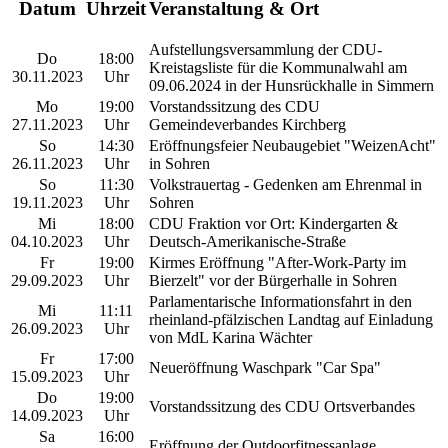
Datum
Uhrzeit
Veranstaltung & Ort
Aufstellungsversammlung der CDU-
Do
18:00
Kreistagsliste für die Kommunalwahl am
30.11.2023
Uhr
09.06.2024 in der Hunsrückhalle in Simmern
Mo
19:00
Vorstandssitzung des CDU
27.11.2023
Uhr
Gemeindeverbandes Kirchberg
So
14:30
Eröffnungsfeier Neubaugebiet "WeizenAcht"
26.11.2023
Uhr
in Sohren
So
11:30
Volkstrauertag - Gedenken am Ehrenmal in
19.11.2023
Uhr
Sohren
Mi
18:00
CDU Fraktion vor Ort: Kindergarten &
04.10.2023
Uhr
Deutsch-Amerikanische-Straße
Fr
19:00
Kirmes Eröffnung "After-Work-Party im
29.09.2023
Uhr
Bierzelt" vor der Bürgerhalle in Sohren
Parlamentarische Informationsfahrt in den
Mi
11:11
rheinland-pfälzischen Landtag auf Einladung
26.09.2023
Uhr
von MdL Karina Wächter
Fr
17:00
Neueröffnung Waschpark "Car Spa"
15.09.2023
Uhr
Do
19:00
Vorstandssitzung des CDU Ortsverbandes
14.09.2023
Uhr
Sa
16:00
Eröffnung der Outdoorfitnessanlage